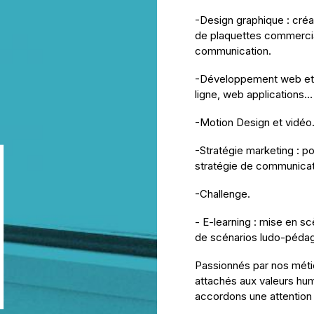
-Design graphique : créat
de plaquettes commercial
communication.
-Développement web et mo
ligne, web applications…
-Motion Design et vidéo
-Stratégie marketing : p
stratégie de communicat
-Challenge.
- E-learning : mise en s
de scénarios ludo-péda
Passionnés par nos métie
attachés aux valeurs hu
accordons une attention