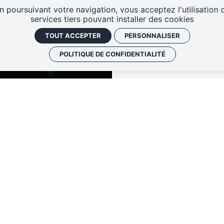
n poursuivant votre navigation, vous acceptez l'utilisation 
services tiers pouvant installer des cookies
TOUT ACCEPTER
PERSONNALISER
POLITIQUE DE CONFIDENTIALITÉ
TARIFS
NOUS REJOINDRE
CONTACT
DE TOURS CENTRE
LA PÉPINIÈRE
DE 
0 rue André Theuriet
27 rue Mansart
37000 Tours
37300 Joué Les To
02.47.05.06.71
02.47.46.30.67