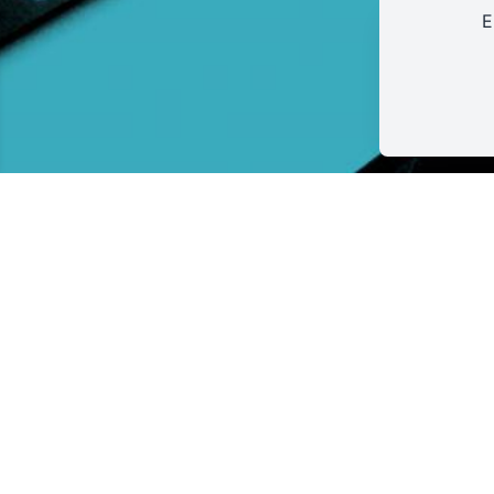
E
LA PÉPINIÈRE
3