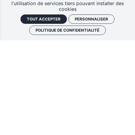
l'utilisation de services tiers pouvant installer des
cookies
TOUT ACCEPTER
PERSONNALISER
POLITIQUE DE CONFIDENTIALITÉ
LA PÉPINIÈRE
DE TOURS CENTRE
30 rue André Theuriet
37000 Tours
02.47.05.06.71
LA PÉPINIÈRE
DE JOUÉ LES TOURS
27 rue Mansart
37300 Joué Les Tours
02.47.46.30.67