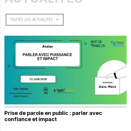
O
I
U
T
M
I
TOUTES LES ACTUALITÉS
E
A
T
L
T
I
R
S
E
E
R
Prise de parole en public : parler avec
confiance et impact