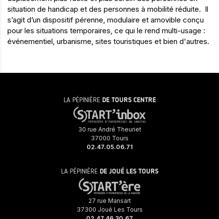
situation de handicap et des personnes à mobilité réduite. Il
s’agit d’un dispositif pérenne, modulaire et amovible conçu
pour les situations temporaires, ce qui le rend multi-usage :
événementiel, urbanisme, sites touristiques et bien d'autres.
LA PÉPINIÈRE
DE TOURS CENTRE
30 rue André Theuriet
37000 Tours
02.47.05.06.71
LA PÉPINIÈRE
DE JOUÉ LES TOURS
27 rue Mansart
37300 Joué Les Tours
02.47.46.30.67