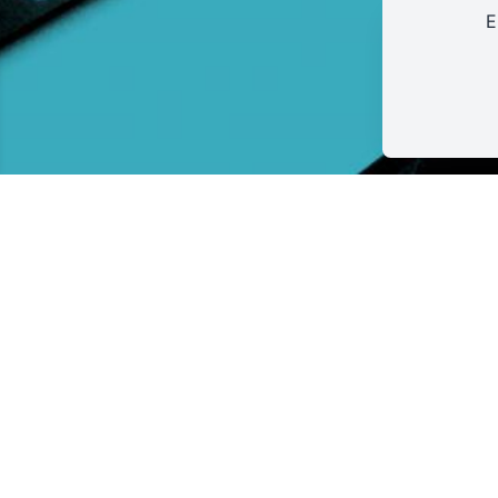
E
LA PÉPINIÈRE
3