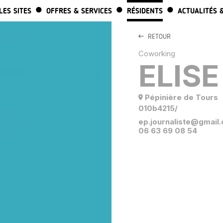
ALLER AU CONTENU PRINCIPAL
LES SITES
OFFRES & SERVICES
RÉSIDENTS
ACTUALITÉS 
RETOUR
Coworking
ELISE
Pépinière de Tours
010b4215/
ep.journaliste@gmail
06 63 69 08 54