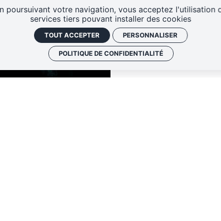
n poursuivant votre navigation, vous acceptez l'utilisation 
services tiers pouvant installer des cookies
TOUT ACCEPTER
PERSONNALISER
POLITIQUE DE CONFIDENTIALITÉ
TARIFS
NOUS REJOINDRE
CONTACT
DE TOURS CENTRE
LA PÉPINIÈRE
DE 
0 rue André Theuriet
27 rue Mansart
37000 Tours
37300 Joué Les To
02.47.05.06.71
02.47.46.30.67