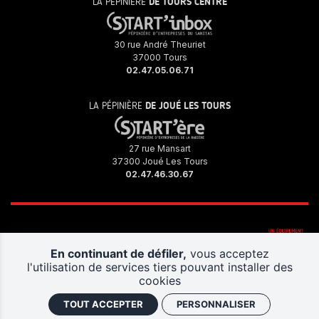
LA PÉPINIÈRE
DE TOURS CENTRE
30 rue André Theuriet
37000 Tours
02.47.05.06.71
LA PÉPINIÈRE
DE JOUÉ LES TOURS
27 rue Mansart
37300 Joué Les Tours
02.47.46.30.67
En continuant de défiler,
vous acceptez
l'utilisation de services tiers pouvant installer des
cookies
TOUT ACCEPTER
PERSONNALISER
Politique de confidentialité
Plan du site
Mentions légales