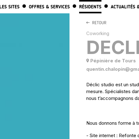
ALLER AU CONTENU PRINCIPAL
LES SITES
OFFRES & SERVICES
RÉSIDENTS
ACTUALITÉS 
RETOUR
Coworking
DECL
Pépinière de Tours
quentin.chalopin@gmai
Déclic studio est un stu
mesure. Spécialistes dans
nous t’accompagnons dans
Nous donnons forme à to
- Site internet : Refonte d