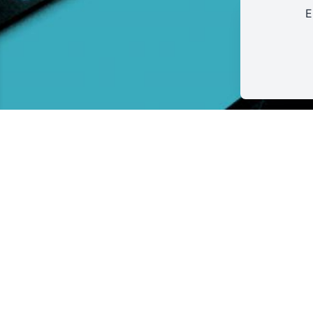
E
LA PÉPINIÈRE
3