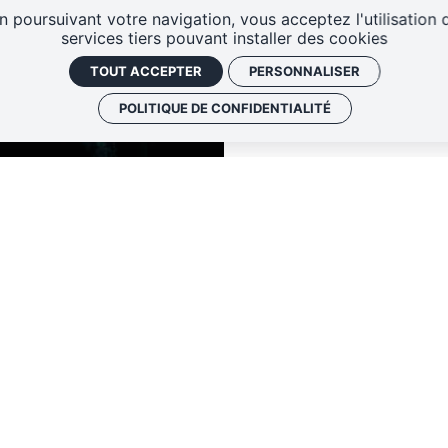
n poursuivant votre navigation, vous acceptez l'utilisation 
services tiers pouvant installer des cookies
TOUT ACCEPTER
PERSONNALISER
POLITIQUE DE CONFIDENTIALITÉ
TARIFS
NOUS REJOINDRE
CONTACT
DE TOURS CENTRE
LA PÉPINIÈRE
DE 
0 rue André Theuriet
27 rue Mansart
37000 Tours
37300 Joué Les To
02.47.05.06.71
02.47.46.30.67