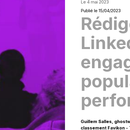
Le 4 mai 2023
Publié le 15/04/2023
Rédig
Linke
engag
popul
perfo
G uillem Salles, ghost
classement Favikon - T