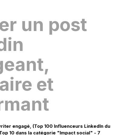
er un post
din
eant,
aire et
rmant
writer engagé, (Top 100 Influenceurs LinkedIn du
op 10 dans la catégorie "Impact social" - 7