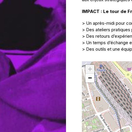
IMPACT : Le tour de F
> Un après-midi pour c
> Des ateliers pratiques 
> Des retours d’expérien
> Un temps d’échange en
> Des outils et une équ
+
−