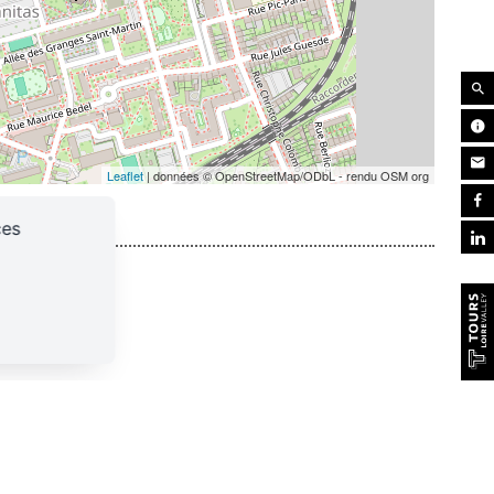
Leaflet
| données © OpenStreetMap/ODbL - rendu OSM org
ces
iptions
JOUÉ LES TOURS